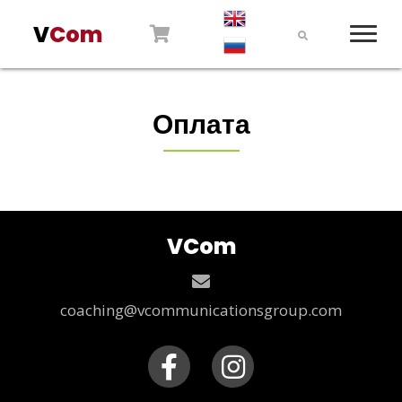
V
Com
Оплата
V
Com
coaching@vcommunicationsgroup.com